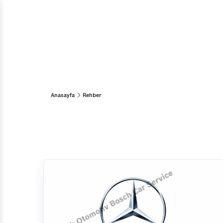
Araç Bakım & Onarım
Muayene Ve Bakım
Bahar Bakımı
Kış Bakımı
Periyodik Bakım
15 Adım Kontrol
Anasayfa
Rehber
Klima
Diğer Hizmetlerimiz
Emniyet Sistemleri