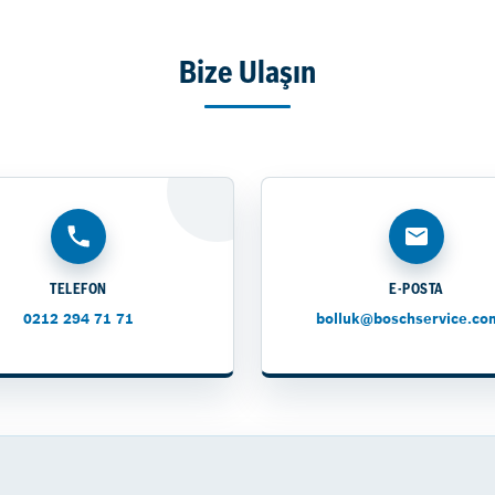
Bize Ulaşın
TELEFON
E-POSTA
0212 294 71 71
bolluk@boschservice.com